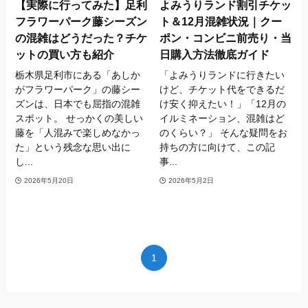
【実際に行ってみた】足利
よみうりランド割引チケッ
フラワーパーク藤シーズン
ト＆12月混雑状況｜クー
の混雑はどうだった？チケ
ポン・コンビニ前売り・当
ットの買い方も紹介
日購入方法徹底ガイド
栃木県足利市にある「あしか
「よみうりランドに行きたい
がフラワーパーク」の藤シー
けど、チケット代をできるだ
ズンは、日本でも屈指の混雑
け安く抑えたい！」「12月の
スポット。 せっかくの美しい
イルミネーション、混雑はど
藤を「人混みで楽しめなかっ
のくらい？」 そんな疑問をお
た」という残念な思い出に
持ちの方に向けて、この記
し...
事...
2026年5月20日
2026年5月2日
1