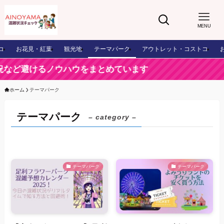
MENU
コ
お花見・紅葉
観光地
テーマパーク
アウトレット・コストコ
など避けるノウハウをまとめています
ホーム
テーマパーク
テーマパーク
– category –
テーマパーク
テーマパーク